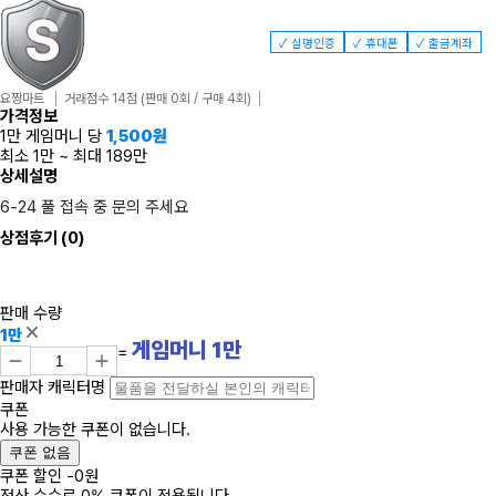
✓ 실명인증
✓ 휴대폰
✓ 출금계좌
요짱마트
거래점수 14점
(판매 0회 / 구매 4회)
가격정보
1만 게임머니 당
1,500
원
최소 1만
~
최대 189만
상세설명
6-24 풀 접속 중 문의 주세요
상점후기
(0)
판매 수량
1만
게임머니
1
만
=
판매자 캐릭터명
쿠폰
사용 가능한 쿠폰이 없습니다.
쿠폰 없음
쿠폰 할인
-
0
원