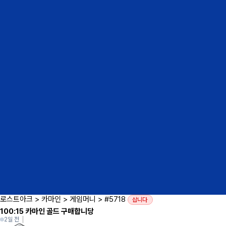
로스트아크
>
카마인
>
게임머니
>
#5718
삽니다
100:15 카마인 골드 구매합니당
2일 전