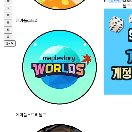
5
스토
ㅈ
월드
ㅊ
ㅋ
메이플스토리
ㅌ
ㅍ
ㅎ
1~A
메이플스토리월드