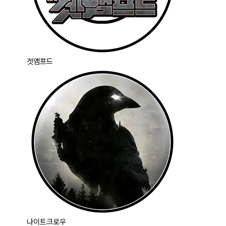
겟앰프드
나이트크로우