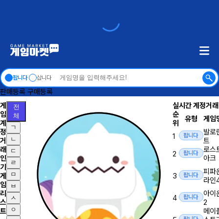
팝니다
삽니다
판매등록
구매등록
게
실시간 계정거
전
임
순
체
유형
게임
계
위
ㄱ
정
발로
1
팝니다
ㄴ
거
트
래
로스
ㄷ
2
팝니다
인
아크
ㄹ
기
피파
ㅁ
게
3
팝니다
라인
임
ㅂ
리
아이
4
팝니다
ㅅ
스
2
ㅇ
트
메이
팝니다