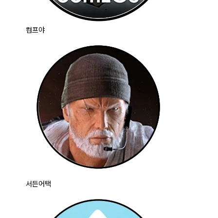
컴프야
서든어택