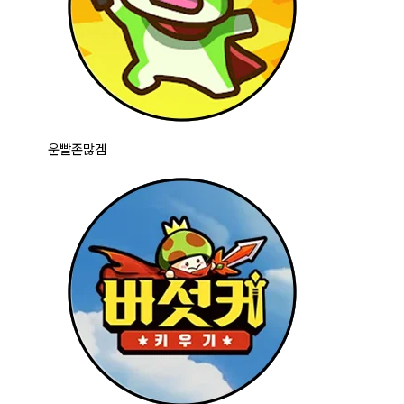
운빨존많겜