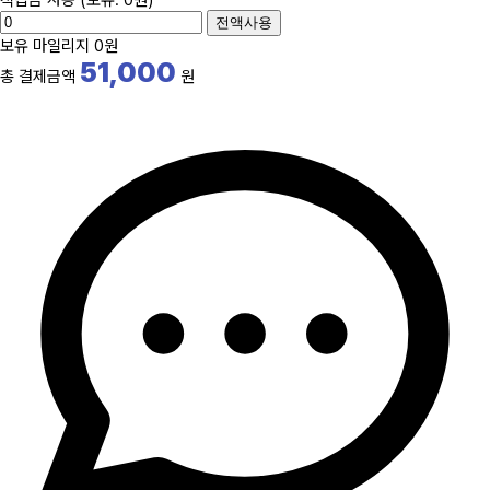
전액사용
보유 마일리지
0원
51,000
총 결제금액
원