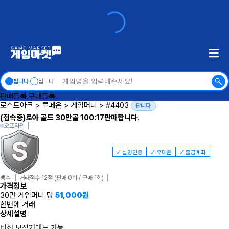
팝니다
삽니다
판매등록
구매등록
로스트아크
>
루페온
>
게임머니
>
#4403
팝니다
(접속중)로아 골드 30만골 100:17판매합니다.
오프라인
✓ 실명인증
✓ 휴대폰
✓ 출금계좌
뱅수
거래점수 12점
(판매 0회 / 구매 1회)
가격정보
30만 게임머니 당
51,000
원
한번에 거래
상세설명
타섭 보석거래도 가능