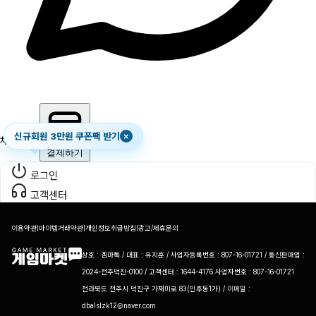
신규회원 3만원 쿠폰팩 받기
×
채팅하기
결제하기
로그인
고객센터
이용약관
|
아이템거래약관
|
개인정보취급방침
|
광고/제휴문의
상호 : 겜마톡 / 대표 : 유지훈 / 사업자등록번호 : 807-16-01721 / 통신판매업 :
2024-전주덕진-0100 / 고객센터 : 1644-4176 사업자번호 : 807-16-01721
전라북도 전주시 덕진구 가재미로 83(인후동1가) / 이메일 :
dbalslzk12@naver.com