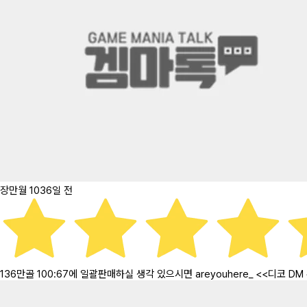
장만월
1036일 전
136만골 100:67에 일괄판매하실 생각 있으시면 areyouhere_ <<디코 