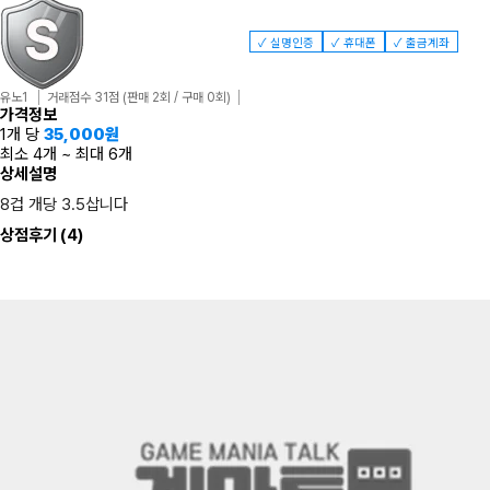
✓ 실명인증
✓ 휴대폰
✓ 출금계좌
유노1
거래점수 31점
(판매 2회 / 구매 0회)
가격정보
1개 당
35,000
원
최소 4개
~
최대 6개
상세설명
8겁 개당 3.5삽니다
상점후기
(4)