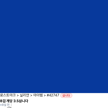
로스트아크
>
실리안
>
아이템
>
#42747
삽니다
8겁 개당 3.5삽니다
8일 전