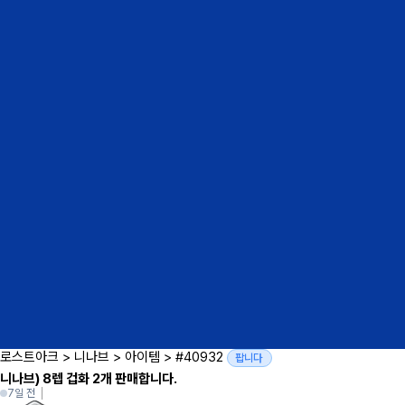
로스트아크
>
니나브
>
아이템
>
#40932
팝니다
니나브) 8렙 겁화 2개 판매합니다.
7일 전