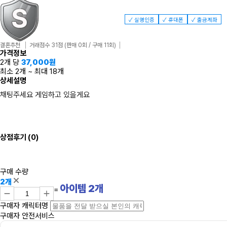
✓ 실명인증
✓ 휴대폰
✓ 출금계좌
결혼추천
거래점수 31점
(판매 0회 / 구매 11회)
가격정보
2개 당
37,000
원
최소 2개
~
최대 18개
상세설명
채팅주세요 게임하고 있을게요
상점후기
(0)
구매 수량
2개
아이템
2
개
=
구매자 캐릭터명
구매자 안전서비스