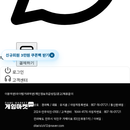
신규회원 3만원 쿠폰팩 받기
×
채팅하기
결제하기
로그인
고객센터
이용약관
|
아이템거래약관
|
개인정보취급방침
|
광고/제휴문의
상호 : 겜마톡 / 대표 : 유지훈 / 사업자등록번호 : 807-16-01721 / 통신판매업 :
2024-전주덕진-0100 / 고객센터 : 1644-4176 사업자번호 : 807-16-01721
전라북도 전주시 덕진구 가재미로 83(인후동1가) / 이메일 :
dbalslzk12@naver.com