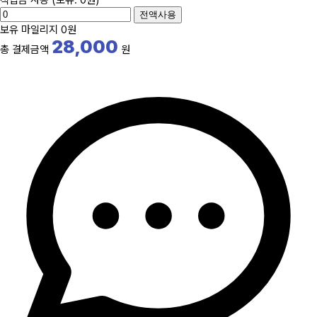
전액사용
보유 마일리지
0원
28,000
총 결제금액
원