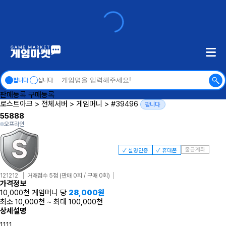
팝니다
삽니다
판매등록
구매등록
로스트아크
>
전체서버
>
게임머니
>
#39496
팝니다
55888
오프라인
출금계좌
✓ 실명인증
✓ 휴대폰
121212
거래점수 5점
(판매 0회 / 구매 0회)
가격정보
10,000천 게임머니 당
28,000
원
최소 10,000천
~
최대 100,000천
상세설명
1111