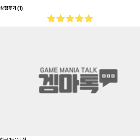
상점후기
(1)
한곤
154일 전