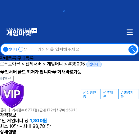
팝니다
삽니다
판매등록
구매등록
로스트아크
>
전체서버
>
게임머니
>
#38005
팝니다
❤️전서버 골드 최저가 팝니다❤️ 거래바로가능
1일 전
✓ 실명인
✓ 휴대
✓ 출금계
증
폰
좌
콜라
거래점수 6771점
(판매 172회 / 구매 259회)
가격정보
1만 게임머니 당
1,300
원
최소 10만
~
최대 88,781만
상세설명