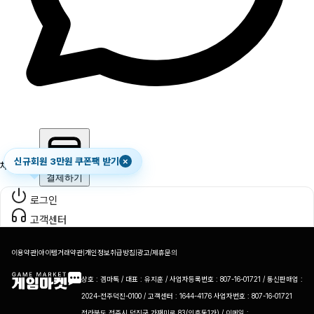
신규회원 3만원 쿠폰팩 받기
×
채팅하기
결제하기
로그인
고객센터
이용약관
|
아이템거래약관
|
개인정보취급방침
|
광고/제휴문의
상호 : 겜마톡 / 대표 : 유지훈 / 사업자등록번호 : 807-16-01721 / 통신판매업 :
2024-전주덕진-0100 / 고객센터 : 1644-4176 사업자번호 : 807-16-01721
전라북도 전주시 덕진구 가재미로 83(인후동1가) / 이메일 :