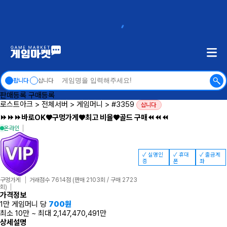
팝니다
삽니다
판매등록
구매등록
로스트아크
>
전체서버
>
게임머니
>
#3359
삽니다
⏩⏩⏩바로OK♥️구멍가게♥️최고 비율♥️골드 구매⏪⏪⏪
온라인
✓ 실명인
✓ 휴대
✓ 출금계
증
폰
좌
구멍가게
거래점수 7614점
(판매 2103회 / 구매 2723
회)
가격정보
1만 게임머니 당
700
원
최소 10만
~
최대 2,147,470,491만
상세설명