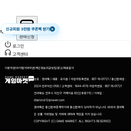
신규회원 3만원 쿠폰팩 받기
×
채팅하기
판매신청
로그인
고객센터
이용약관
|
아이템거래약관
|
개인정보취급방침
|
광고/제휴문의
상호 : 겜마톡 / 대표 : 유지훈 / 사업자등록번호 : 807-16-01721 / 통신판매업 :
2024-전주덕진-0100 / 고객센터 : 1644-4176 사업자번호 : 807-16-01721
전라북도 전주시 덕진구 가재미로 83(인후동1가) / 이메일 :
dbalslzk12@naver.com
게
겜마톡은 통신판매중개자이며 통신판매의 당사자가 아닙니다. 따라서 겜마톡
임
은 상품 거래정보 및 거래에 대하여 책임을 지지 않습니다.
마
COPYRIGHT (C) GAME MARKET. ALL RIGHTS RESERVED.
켓