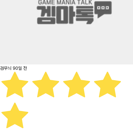
검무늬
90일 전