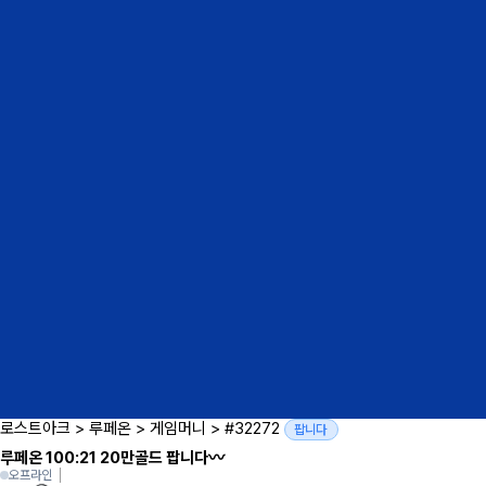
로스트아크
>
루페온
>
게임머니
>
#32272
팝니다
루페온 100:21 20만골드 팝니다〰︎
오프라인