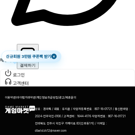
신규회원 3만원 쿠폰팩 받기
×
채팅하기
결제하기
로그인
고객센터
이용약관
|
아이템거래약관
|
개인정보취급방침
|
광고/제휴문의
상호 : 겜마톡 / 대표 : 유지훈 / 사업자등록번호 : 807-16-01721 / 통신판매업 :
2024-전주덕진-0100 / 고객센터 : 1644-4176 사업자번호 : 807-16-01721
전라북도 전주시 덕진구 가재미로 83(인후동1가) / 이메일 :
dbalslzk12@naver.com