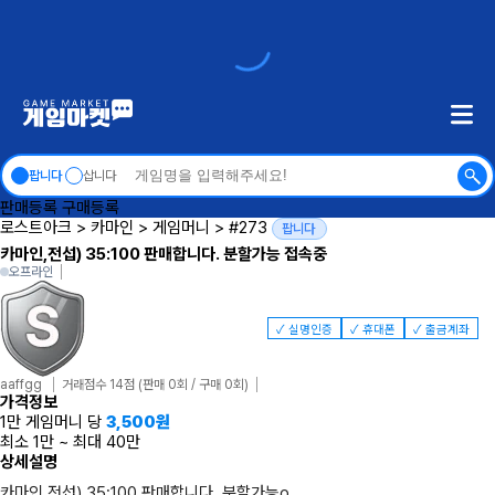
팝니다
삽니다
판매등록
구매등록
로스트아크
>
카마인
>
게임머니
>
#273
팝니다
카마인,전섭) 35:100 판매합니다. 분할가능 접속중
오프라인
✓ 실명인증
✓ 휴대폰
✓ 출금계좌
aaffgg
거래점수 14점
(판매 0회 / 구매 0회)
가격정보
1만 게임머니 당
3,500
원
최소 1만
~
최대 40만
상세설명
카마인,전섭) 35:100 판매합니다. 분할가능o