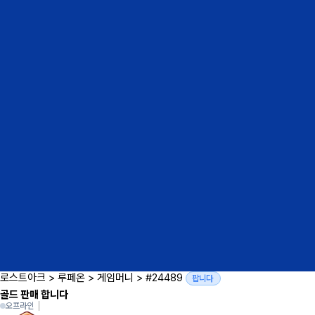
로스트아크
>
루페온
>
게임머니
>
#24489
팝니다
골드 판매 합니다
오프라인