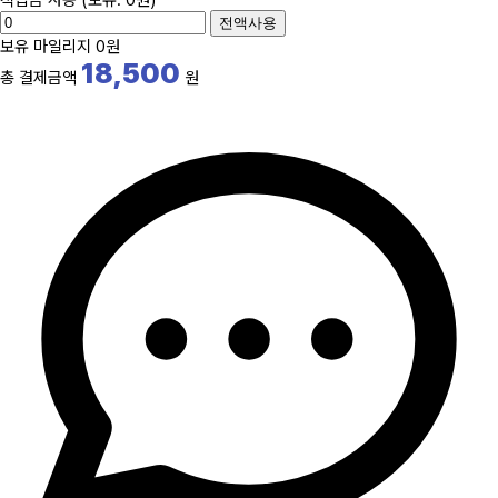
전액사용
보유 마일리지
0원
18,500
총 결제금액
원