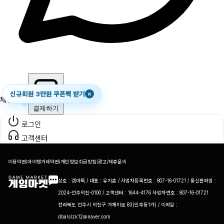
신규회원 3만원 쿠폰팩 받기
×
채팅하기
결제하기
로그인
고객센터
이용약관
|
아이템거래약관
|
개인정보취급방침
|
광고/제휴문의
상호 : 겜마톡 / 대표 : 유지훈 / 사업자등록번호 : 807-16-01721 / 통신판매업 :
2024-전주덕진-0100 / 고객센터 : 1644-4176 사업자번호 : 807-16-01721
전라북도 전주시 덕진구 가재미로 83(인후동1가) / 이메일 :
dbalslzk12@naver.com