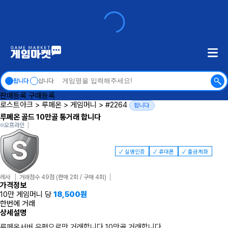
팝니다
삽니다
판매등록
구매등록
로스트아크
>
루페온
>
게임머니
>
#2264
팝니다
루페온 골드 10만골 통거래 합니다
오프라인
✓ 실명인증
✓ 휴대폰
✓ 출금계좌
레사
거래점수 49점
(판매 2회 / 구매 4회)
가격정보
10만 게임머니 당
18,500
원
한번에 거래
상세설명
루페온서버 우편으로만 거래합니다 10만골 거래합니다