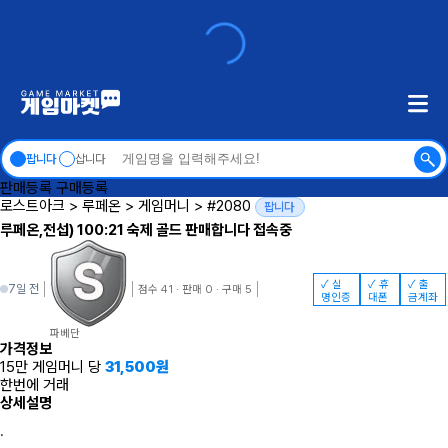
팝니다
삽니다
판매등록
구매등록
로스트아크
>
루페온
>
게임머니
>
#2080
팝니다
루페온,전섭) 100:21 숙제 골드 판매합니다 접속중
✓ 실
✓ 휴
✓ 출
7일 전
점수 41 · 판매 0 · 구매 5
명인증
대폰
금계좌
파베단
가격정보
15만 게임머니 당
31,500
원
한번에 거래
상세설명
.