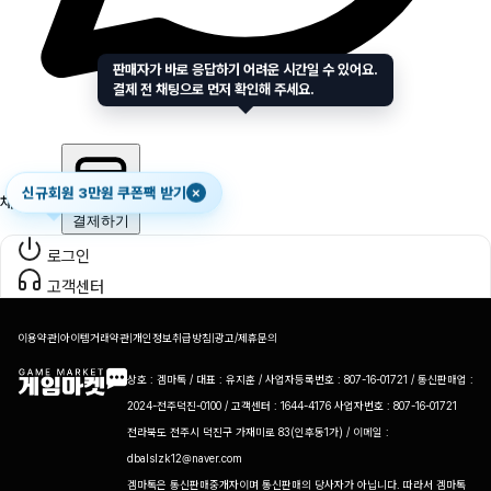
판매자가 바로 응답하기 어려운 시간일 수 있어요.
결제 전 채팅으로 먼저 확인해 주세요.
신규회원 3만원 쿠폰팩 받기
×
채팅하기
결제하기
로그인
고객센터
이용약관
|
아이템거래약관
|
개인정보취급방침
|
광고/제휴문의
상호 : 겜마톡 / 대표 : 유지훈 / 사업자등록번호 : 807-16-01721 / 통신판매업 :
2024-전주덕진-0100 / 고객센터 : 1644-4176 사업자번호 : 807-16-01721
전라북도 전주시 덕진구 가재미로 83(인후동1가) / 이메일 :
dbalslzk12@naver.com
게
겜마톡은 통신판매중개자이며 통신판매의 당사자가 아닙니다. 따라서 겜마톡