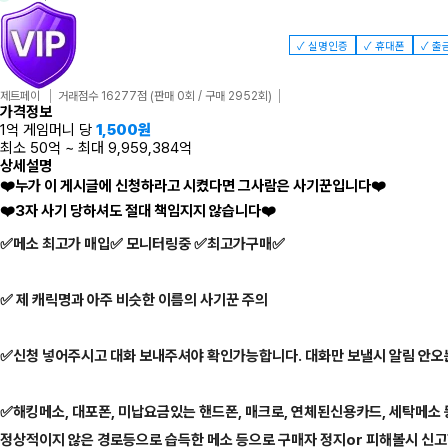
✓ 실명인증
✓ 휴대폰
✓ 출
제트페이
거래점수 16277점
(판매 0회 / 구매 2952회)
가격정보
1억 게임머니 당
1,500
원
최소 50억
~
최대 9,959,384억
상세설명
❤️
누가 이 게시글에 신청하라고 시켰다면 그사람은 사기꾼입니다
❤️
❤️
3자 사기 당하셔도 절대 책임지지 않습니다
❤️
✅메소 최고가 매입✅ 모니터링중 ✅최고가구매✅
✅ 제 캐릭명과 아주 비슷한 이름의 사기꾼 주의
✅신청 넣어주시고 대화 보내주셔야 확인가능합니다. 대화만 보낼시 알림 안오
✅해킹메소, 대포폰, 미납요금있는 핸드폰, 매크로, 연체된신용카드, 세탁메소 
정상적이지 않은 경로등으로 습득한 메소 등으로 구매자 정지or 피해볼시 신고