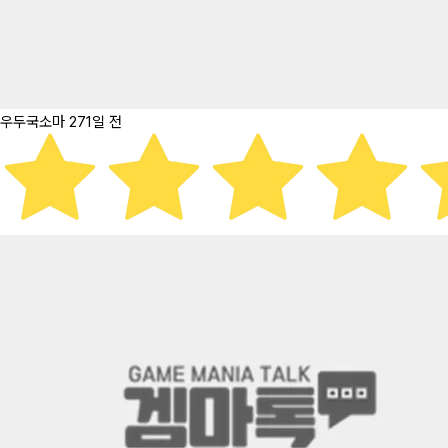
우두국소마
271일 전