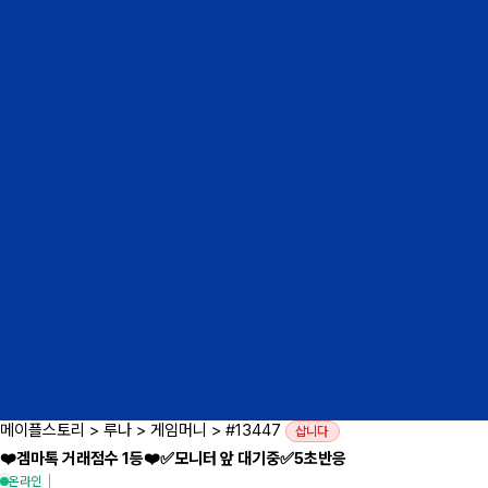
메이플스토리
>
루나
>
게임머니
>
#13447
삽니다
❤️겜마톡 거래점수 1등❤️✅모니터 앞 대기중✅5초반응
온라인