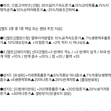
●부츠: 으뜸고어부츠(선혈) 30%달리기속도증가▲15%강타확률▲15%치
명적공격▲10%상처악화증가▲-25%착용조건하락▲
[밸트 2종 중 1종 택일 또는 랜덤 추천 지급]
●1.[밸트][밸런스형] 밸파이어본밸트 10%공격속도증가▲ 7%생명력추출증
가▲ 10%대상감속▲ +15힘증가▲ +2적 처치 시 마나상승▲
●2.[밸트][데미지형] 선더갓밸트+3 번개의 격노 / +3 번개의 일격 / 최대 번
개 저항 +10% / 번개 흡수 +20% / 힘 +20 / 활력 +20
●반지1: [듀얼링]+108명중률증가▲6%적중당 마나흡수▲7%적중당생명력
흡수▲+6생명력회복▲20마나증가▲29%번개저항▲ [졸업완료링]
●반지2: [으뜸레이븐링] +250명중률증가▲ +20민첩증가▲20%냉기저항
증가▲ +40마나증가▲ 결빙방지(빙결되지 않음)