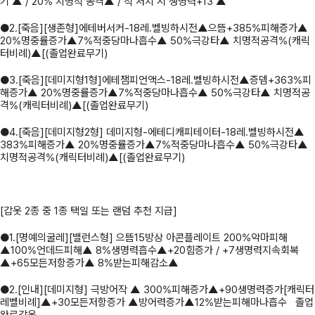
기 ▲ / 20% 치명적 공격▲ / 적 처치 시 생명력+13 ▲
●2.[죽음][생존형]에테버서커-18레.벨빙하시전▲으뜸+385%피해증가▲
20%명중률증가▲7%적중당마나흡수▲ 50%극강타▲ 치명적공격%(캐릭
터비례)▲[(졸업완료무기)
●3.[죽음][데미지형1형]에테챔피언액스-18레.벨빙하시전▲증뎀+363%피
해증가▲ 20%명중률증가▲7%적중당마나흡수▲ 50%극강타▲ 치명적공
격%(캐릭터비례)▲[(졸업완료무기)
●4.[죽음][데미지형2형] 데미지형-에테디캐피테이터-18레.벨빙하시전▲
383%피해증가▲ 20%명중률증가▲7%적중당마나흡수▲ 50%극강타▲
치명적공격%(캐릭터비례)▲[(졸업완료무기)
[갑옷 2종 중 1종 택일 또는 랜덤 추천 지급]
●1.[명예의굴레][밸런스형] 으뜸15방상 아콘플레이트 200%악마피해
▲100%언데드피해▲ 8%생명력흡수▲+20힘증가 / +7생명력지속회복
▲+65모든저항증가▲ 8%받는피해감소▲
●2.[인내][데미지형] 극방어작 ▲ 300%피해증가▲+90생명력증가[캐릭터
레벨비례]▲+30모든저항증가 ▲방어력증가▲12%받는피해마나흡수 졸업
완료갑옷