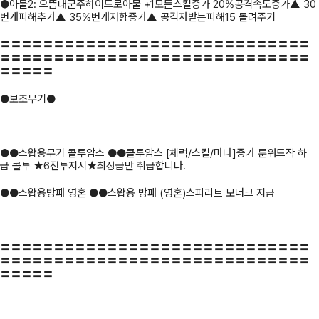
●아물2: 으뜸대군주하이드로아물 +1모든스킬증가 20%공격속도증가▲ 30
번개피해추가▲ 35%번개저항증가▲ 공격자받는피해15 돌려주기
〓〓〓〓〓〓〓〓〓〓〓〓〓〓〓〓〓〓〓〓〓〓〓〓〓〓〓〓〓
〓〓〓〓〓〓〓〓〓〓〓〓〓〓〓〓〓〓〓〓〓〓〓〓〓〓〓〓〓
〓〓〓〓〓
●보조무기●
●●스왑용무기 콜투암스 ●●콜투암스 [체력/스킬/마나]증가 룬워드작 하
급 콜투 ★6전투지시★최상급만 취급합니다.
●●스왑용방패 영혼 ●●스왑용 방패 (영혼)스피리트 모너크 지급
〓〓〓〓〓〓〓〓〓〓〓〓〓〓〓〓〓〓〓〓〓〓〓〓〓〓〓〓〓
〓〓〓〓〓〓〓〓〓〓〓〓〓〓〓〓〓〓〓〓〓〓〓〓〓〓〓〓〓
〓〓〓〓〓