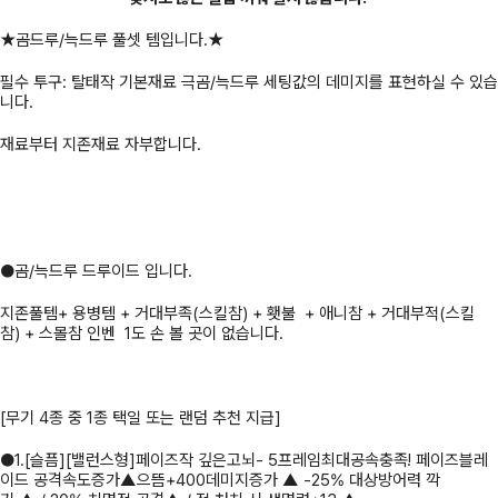
★곰드루/늑드루 풀셋 템입니다.★
필수 투구: 탈태작 기본재료 극곰/늑드루 세팅값의 데미지를 표현하실 수 있습
니다.
재료부터 지존재료 자부합니다.
●곰/늑드루 드루이드 입니다.
지존풀템+ 용병템 + 거대부족(스킬참) + 횃불 + 애니참 + 거대부적(스킬
참) + 스몰참 인벤 1도 손 볼 곳이 없습니다.
[무기 4종 중 1종 택일 또는 랜덤 추천 지급]
●1.[슬픔][밸런스형]페이즈작 깊은고뇌- 5프레임최대공속충족! 페이즈블레
이드 공격속도증가▲으뜸+400데미지증가 ▲ -25% 대상방어력 깍