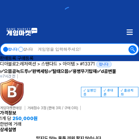
팝니다
삽니다
판매등록
구매등록
디아블로2:레저렉션
>
스탠다드
>
아이템
>
#13371
팝니다
✅으뜸곰늑드루✅완벽세팅✅탈태으뜸✅용병무기탑재✅d곰변불
7시간 전
✓ 실명인
✓ 휴대
✓ 출금계
증
폰
좌
게임마켓판매잉
거래점수 3점
(판매 3회 / 구매 0회)
가격정보
1개 당
250,000
원
한번에 거래
상세설명
맞지도 않는 물품 끼워 팔지 않습니다.