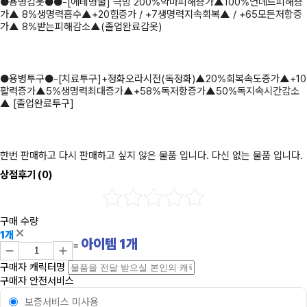
●용병갑옷●●-[에테명굴] 극방 200%악마피해증가▲100%언데드피해증
가▲ 8%생명력흡수▲+20힘증가 / +7생명력지속회복▲ / +65모든저항증
가▲ 8%받는피해감소▲(졸업완료갑옷)
●용병투구●-[치료투구]+정화오라시전(독정화)▲20%회복속도증가▲+10
활력증가▲5%생명력최대증가▲+58%독저항증가▲50%독지속시간감소
▲ [졸업완료투구]
한번 판매하고 다시 판매하고 싶지 않은 물품 입니다. 다신 없는 물품 입니다.
상점후기
(0)
구매 수량
1개
아이템
1
개
=
구매자 캐릭터명
구매자 안전서비스
보증서비스 미사용