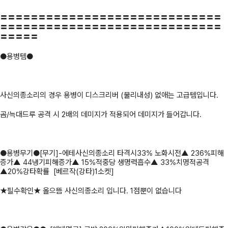
〓〓〓〓〓〓〓〓〓〓〓〓〓〓〓〓〓〓〓〓〓〓〓〓〓〓〓〓〓
〓〓〓〓〓〓〓〓〓〓〓〓〓〓〓〓〓〓〓〓〓〓〓〓〓〓〓〓〓
〓〓〓〓〓
●용병템●
사신의종소리의 경우 용병이 디스크리버 (물리내성) 없애는 고급템입니다.
곰/늑대드루 공격 시 2배의 데미지가 적용되어 데미지가 들어갑니다.
●용병무기●[무기]-에테사신의종소리 타격시33% 노화시전▲ 236%피해
증가▲ 44냉기피해증가▲ 15%적중당 생명력흡수▲ 33%치명적공격
▲20%강타확률 [베르작(강타)1소켓]
★필수확인★ 올으뜸 사신의종소리 입니다. 1점뿐이 없습니다