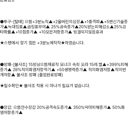
●투구-[탈태] 으뜸+3분노작▲+2울버린의심장▲+1충격파▲+5변신기술증
가▲늑대징표▲곰징표부여▲ 25%공속증가▲20%받는피해감소▲25%강
타확률▲+10힘증가▲ +10모든저항증가▲ 빙결되지않음효과
★스탠에서 찾기 힘든 +3분노에작작★하였습니다.
●방패-[불사조] 15방상으뜸재료작 모너크 속죄 오라 15레.벨▲+399%피해
증가▲ 28%적의화염저항깍기▲ +50생명력증가▲ 적의화염저항▲적의번
개저항▲ 불사조 방패 (졸업완료방패)
★필수확인★ 불사조 착용 시 마나가 필요가 없습니다.
●장갑: 으뜸안수장갑 20%공격속도증가▲ 350%악마피해증가▲ 50%화
염저항증가▲