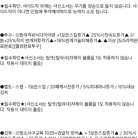
★필수확인: 사이드작 외에는 사신소서는 무기를 양손으로 들지 않습니다. 사
이드작이 아니면 민첩에 투자해야하므로 능력치 소모 됩니다.
●투구- 으뜸라깍유닉다이어뎀 +1모든스킬증가▲ 25%시전속도증가▲ 으
뜸+25%적의 번개저항깍기▲+18%번개기술피해증가▲ ▲이상 [5/5라깍완
료완료][졸업완료투구]
★필수확인★사신소서는 탈셋(탈라샤)자체의 물품을 1도 착용하지 않습니
다. 착용시 데미지 줄음)
●벨트- 스웹 - 1모든스킬 / 20패캐시전증가 / 5%최대마나증가 / 10%대상
감속
★필수확인★(사신소서는 탈셋(탈라샤)자체의 물품을 1도 착용하지 않습니
다. 착용시 데미지 줄음)
●갑옷- 으뜸소서구교복 1029+업글작 방어▲ + 1모든스킬증가▲ / 30%시