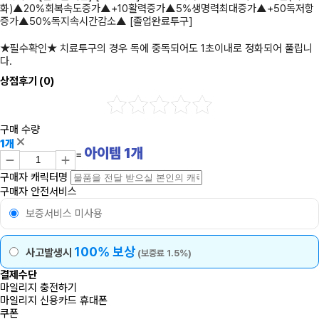
화)▲20%회복속도증가▲+10활력증가▲5%생명력최대증가▲+50독저항
증가▲50%독지속시간감소▲ [졸업완료투구]
★필수확인★ 치료투구의 경우 독에 중독되어도 1초이내로 정화되어 풀립니
다.
상점후기
(0)
구매 수량
1개
아이템
1
개
=
구매자 캐릭터명
구매자 안전서비스
보증서비스 미사용
100% 보상
사고발생시
(보증료 1.5%)
결제수단
마일리지 충전하기
마일리지
신용카드
휴대폰
쿠폰