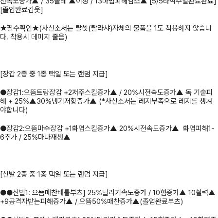
전속도증가▲ / 35올레 ▲이상 / 13마법피해감소▲ [5/5라깍주얼완료완료]
[졸업완료갑옷]
★필수확인★(사신소서는 탈셋(탈라샤)자체의 물품을 1도 착용하지 않습니
다. 착용시 데미지 줄음)
[장갑 2종 중 1종 택일 또는 랜덤 지급]
●장갑1:으뜸트랑장갑 +2저주스킬증가▲ / 20%시전속도증가▲ 독 기술피
해 + 25%▲30%냉기저항증가▲ (*사신소서는 레지부족으로 레지를 챙겨
야합니다)
●장갑2:으뜸마수장갑 +1화염스킬증가▲ 20%시전속도증가▲ 화염피해1-
6추가 / 25%마나재생▲
[신발 2종 중 1종 택일 또는 랜덤 지급]
●●신발1: 으뜸매찬배틀부츠] 25%달리기속도증가 / 10힘증가▲ 10활력▲
+9공격자받는피해증가▲ / 으뜸50%매찬증가▲(졸업완료부츠)