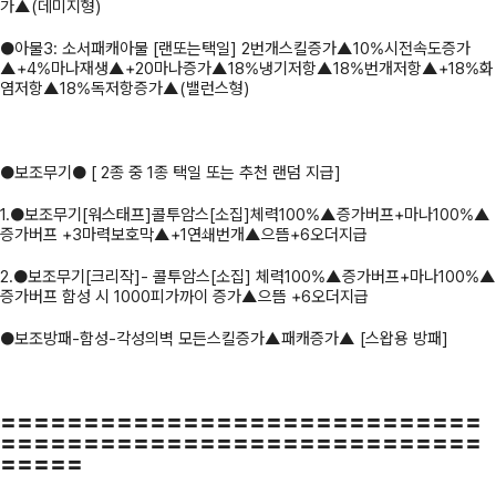
가▲(데미지형)
●아물3: 소서패캐아물 [랜또는택일] 2번개스킬증가▲10%시전속도증가
▲+4%마나재생▲+20마나증가▲18%냉기저항▲18%번개저항▲+18%화
염저항▲18%독저항증가▲(밸런스형)
●보조무기● [ 2종 중 1종 택일 또는 추천 랜덤 지급]
1.●보조무기[워스태프]콜투암스[소집]체력100%▲증가버프+마나100%▲
증가버프 +3마력보호막▲+1연쇄번개▲으뜸+6오더지급
2.●보조무기[크리작]- 콜투암스[소집] 체력100%▲증가버프+마나100%▲
증가버프 함성 시 1000피가까이 증가▲으뜸 +6오더지급
●보조방패-함성-각성의벽 모든스킬증가▲패캐증가▲ [스왑용 방패]
〓〓〓〓〓〓〓〓〓〓〓〓〓〓〓〓〓〓〓〓〓〓〓〓〓〓〓〓〓
〓〓〓〓〓〓〓〓〓〓〓〓〓〓〓〓〓〓〓〓〓〓〓〓〓〓〓〓〓
〓〓〓〓〓