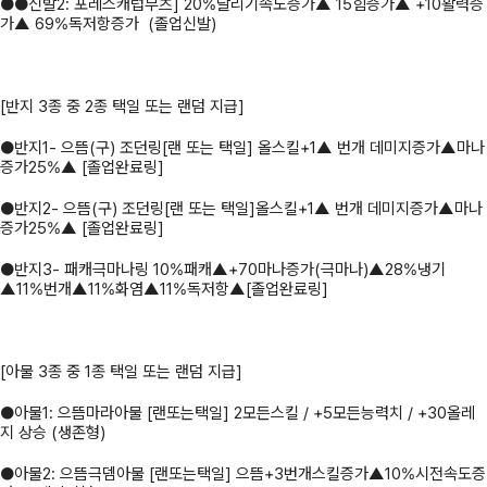
●●신발2: 포레스캐럽부츠] 20%달리기속도증가▲ 15힘증가▲ +10활력증
가▲ 69%독저항증가 (졸업신발)
[반지 3종 중 2종 택일 또는 랜덤 지급]
●반지1- 으뜸(구) 조던링[랜 또는 택일] 올스킬+1▲ 번개 데미지증가▲마나
증가25%▲ [졸업완료링]
●반지2- 으뜸(구) 조던링[랜 또는 택일]올스킬+1▲ 번개 데미지증가▲마나
증가25%▲ [졸업완료링]
●반지3- 패캐극마나링 10%패캐▲+70마나증가(극마나)▲28%냉기
▲11%번개▲11%화염▲11%독저항▲[졸업완료링]
[아물 3종 중 1종 택일 또는 랜덤 지급]
●아물1: 으뜸마라아물 [랜또는택일] 2모든스킬 / +5모든능력치 / +30올레
지 상승 (생존형)
●아물2: 으뜸극뎀아물 [랜또는택일] 으뜸+3번개스킬증가▲10%시전속도증