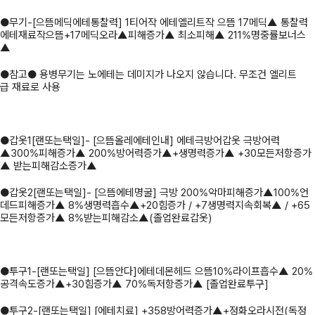
●무기-[으뜸메딕에테통찰력] 1티어작 에테엘리트작 으뜸 17메딕▲ 통찰력
에테재료작으뜸+17메딕오라▲피해증가▲ 최소피해▲ 211%명중률보너스
▲
●참고● 용병무기는 노에테는 데미지가 나오지 않습니다. 무조건 엘리트
급 재료로 사용
●갑옷1[랜또는택일]- [으뜸올레에테인내] 에테극방어갑옷 극방어력
▲300%피해증가▲ 200%방어력증가▲+생명력증가▲ +30모든저항증가
▲ 받는피해감소증가▲
●갑옷2[랜또는택일]- [으뜸에테명굴] 극방 200%악마피해증가▲100%언
데드피해증가▲ 8%생명력흡수▲+20힘증가 / +7생명력지속회복▲ / +65
모든저항증가▲ 8%받는피해감소▲(졸업완료갑옷)
●투구1-[랜또는택일] [으뜸안다]에테데몬헤드 으뜸10%라이프흡수▲ 20%
공격속도증가▲+30힘증가▲ 70%독저항증가▲ [졸업완료투구]
●투구2-[랜또는택일] [에테치료] +358방어력증가▲+정화오라시전(독정