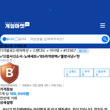
팝니다
삽니다
판매등록
구매등록
디아블로2:레저렉션
>
스탠다드
>
아이템
>
#13367
팝니다
✅으뜸사신소서-노바세트✅85라깍완벽✅풀방사냥✅찬
4시간 전
✓ 실명인
✓ 휴대
✓ 출금계
증
폰
좌
게임마켓판매잉
거래점수 3점
(판매 3회 / 구매 0회)
가격정보
1개 당
150,000
원
한번에 거래
상세설명
보시기 전 타판매하는 아이템과 꼭 비교 해주세요. 자신 있습니다. 맞지도 않