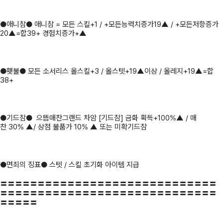
●애니참● 애니참 = 모든 스킬+1 / +모든능력치증가19▲ / +모든저항증가
20▲=합39+ 경험치증가+▲
●횃불● 모든 소서리스 올스킬+3 / 올스텟+19▲이상 / 올레지+19▲=합
38+
●기드참● 으뜸매찬그랜드 차암 [기드참] 금화 획득+100%▲ / 매
찬 30% ▲/ 상점 물품가 10% ▲ 또는 미확기드참
●면죄의 징표● 스텟 / 스킬 초기화 아이템 지급
〓〓〓〓〓〓〓〓〓〓〓〓〓〓〓〓〓〓〓〓〓〓〓〓〓〓〓〓〓
〓〓〓〓〓〓〓〓〓〓〓〓〓〓〓〓〓〓〓〓〓〓〓〓〓〓〓〓〓
〓〓〓〓〓