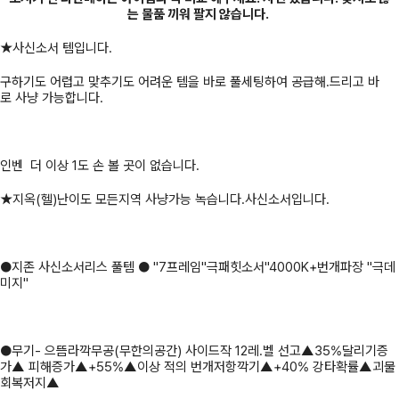
는 물품 끼워 팔지 않습니다.
★사신소서 템입니다.
구하기도 어렵고 맞추기도 어려운 템을 바로 풀세팅하여 공급해.드리고 바
로 사냥 가능합니다.
인벤 더 이상 1도 손 볼 곳이 없습니다.
★지옥(헬)난이도 모든지역 사냥가능 녹습니다.사신소서입니다.
●지존 사신소서리스 풀템 ● "7프레임"극패힛소서"4000K+번개파장 "극데
미지"
●무기- 으뜸라깍무공(무한의공간) 사이드작 12레.벨 선고▲35%달리기증
가▲ 피해증가▲+55%▲이상 적의 번개저항깍기▲+40% 강타확률▲괴물
회복저지▲