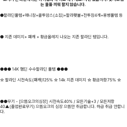
는 물품 끼워 팔지 않습니다.
●팔라딘풀템+애니참+콜투암스(소집)+팔라횃불+전투참4개+용병풀템 등
● 지존 데미지+ 패캐 + 황금올레지 나오는 지존 팔라딘 템입니다.
●●● 14K 햄딘 수수팔라딘 풀템 ●●●
☆ 팔라딘 시전속도(패캐)125% ☆ 14k 지존 데미지 ☆ 황금저항75% ☆
●●무기 - [으뜸오크의심장] 시전속도40% / 모든기술+3 / 모든저항
40▲(졸업완료무기) 으뜸오크의 심장 으뜸만 취급합니다. 하급 취급 안합니
다.