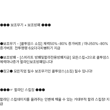
●●● 보조무기 + 보조방패 ●●●
●보조무기 - [콜투암스 소집] 체력50%~80% 증가버프 / 마나50%~80%
증가버프 전투명령 6오더극피뻥튀기 지급
●보조방패 - [스피리트 방패및팔라전용방패지급] 모든스킬+2으로 콜투암스
체력마나증가 팔라딘보조방패입니다!
●참고● 모든직업 필수 보조무기인 콜투암스(소집) 필수 입니다!
●●●☞ 팔라딘 스킬참 ●●●
팔라딘 스킬데미지를 올려주는 인벤에 채울 수 있는 거대부적 팔라 스킬참! 지
급