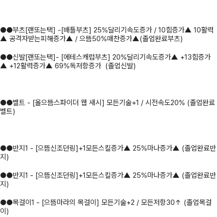
●●부츠[랜또는택] -[배틀부츠] 25%달리기속도증가 / 10힘증가▲ 10활력
▲ 공격자받는피해증가▲ / 으뜸50%매찬증가▲(졸업완료부츠)
●●신발[랜또는택]- [에테스캐럽부츠] 20%달리기속도증가▲ +13힘증가
▲ +12활력증가▲ 69%독저항증가 (졸업신발)
●●벨트 - [올으뜸스파이더 웹 새시] 모든기술+1 / 시전속도20% (졸업완료
벨트)
●●반지1 - [으뜸신조던링]+1모든스킬증가▲ 25%마나증가▲ (졸업완료반
지)
●●반지1 - [으뜸신조던링]+1모든스킬증가▲ 25%마나증가▲ (졸업완료반
지)
●●목걸이1 - [으뜸마라의 목걸이] 모든기술+2 / 모든저항30↑ (졸업목걸
이)