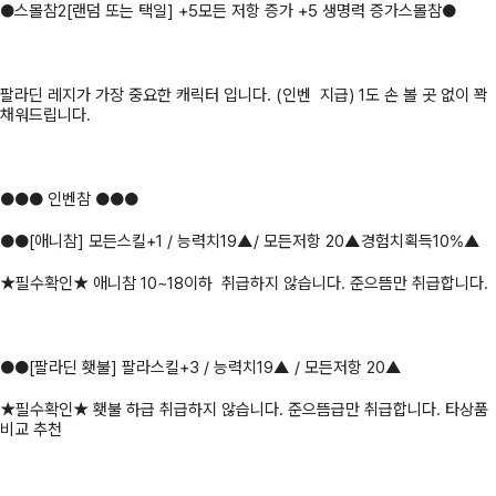
●스몰참2[랜덤 또는 택일] +5모든 저항 증가 +5 생명력 증가스몰참●
팔라딘 레지가 가장 중요한 캐릭터 입니다. (인벤 지급) 1도 손 볼 곳 없이 꽉
채워드립니다.
●●● 인벤참 ●●●
●●[애니참] 모든스킬+1 / 능력치19▲/ 모든저항 20▲경험치획득10%▲
★필수확인★ 애니참 10~18이하 취급하지 않습니다. 준으뜸만 취급합니다.
●●[팔라딘 횃불] 팔라스킬+3 / 능력치19▲ / 모든저항 20▲
★필수확인★ 횃불 하급 취급하지 않습니다. 준으뜸급만 취급합니다. 타상품
비교 추천