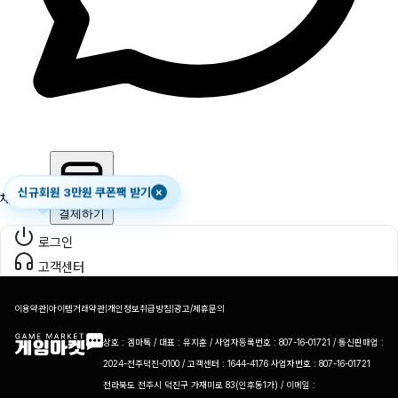
신규회원 3만원 쿠폰팩 받기
×
채팅하기
결제하기
로그인
고객센터
이용약관
|
아이템거래약관
|
개인정보취급방침
|
광고/제휴문의
상호 : 겜마톡 / 대표 : 유지훈 / 사업자등록번호 : 807-16-01721 / 통신판매업 :
2024-전주덕진-0100 / 고객센터 : 1644-4176 사업자번호 : 807-16-01721
전라북도 전주시 덕진구 가재미로 83(인후동1가) / 이메일 :