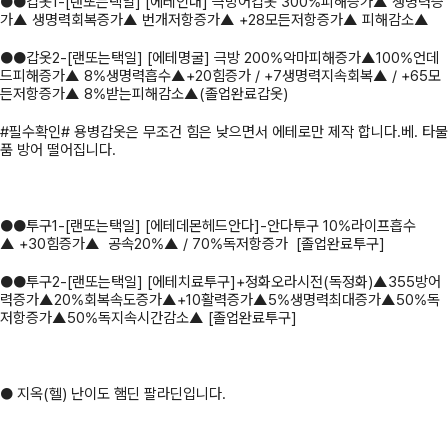
●●갑옷1-[랜또는택일] [에테인내] 극방어갑옷 300%피해증가▲ 생명력증
가▲ 생명력회복증가▲ 번개저항증가▲ +28모든저항증가▲ 피해감소▲
●●갑옷2-[랜또는택일] [에테명굴] 극방 200%악마피해증가▲100%언데
드피해증가▲ 8%생명력흡수▲+20힘증가 / +7생명력지속회복▲ / +65모
든저항증가▲ 8%받는피해감소▲(졸업완료갑옷)
#필수확인# 용병갑옷은 무조건 힘은 낮으면서 에테로만 제작 합니다.베. 타물
품 방어 떨어집니다.
●●투구1-[랜또는택일] [에테데몬헤드안다]-안다투구 10%라이프흡수
▲ +30힘증가▲ 공속20%▲ / 70%독저항증가 [졸업완료투구]
●●투구2-[랜또는택일] [에테치료투구]+정화오라시전(독정화)▲355방어
력증가▲20%회복속도증가▲+10활력증가▲5%생명력최대증가▲50%독
저항증가▲50%독지속시간감소▲ [졸업완료투구]
● 지옥(헬) 난이도 햄딘 팔라딘입니다.