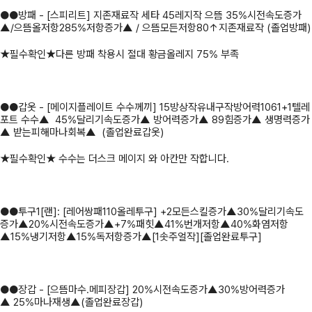
●●방패 - [스피리트] 지존재료작 세타 45레지작 으뜸 35%시전속도증가
▲/으뜸올저항285%저항증가▲ / 으뜸모든저항80↑지존재료작 (졸업방패)
★필수확인★다른 방패 착용시 절대 황금올레지 75% 부족
●●갑옷 - [메이지플레이트 수수께끼] 15방상작유내구작방어력1061+1텔레
포트 수수▲ 45%달리기속도증가▲ 방어력증가▲ 89힘증가▲ 생명력증가
▲ 받는피해마나회복▲ (졸업완료갑옷)
★필수확인★ 수수는 더스크 메이지 와 아칸만 작합니다.
●●투구1[랜]: [레어쌍패110올레투구] +2모든스킬증가▲30%달리기속도
증가▲20%시전속도증가▲+7%패힛▲41%번개저항▲40%화염저항
▲15%냉기저항▲15%독저항증가▲[1솟주얼작][졸업완료투구]
●●장갑 - [으뜸마수.메피장갑] 20%시전속도증가▲30%방어력증가
▲ 25%마나재생▲(졸업완료장갑)