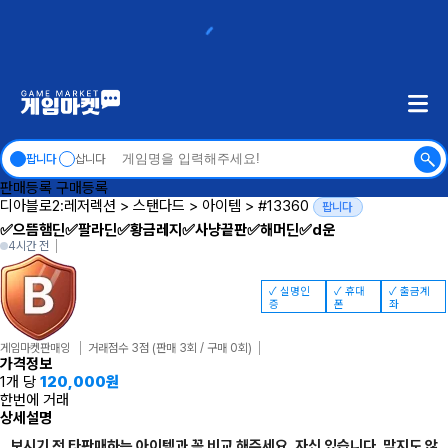
팝니다
삽니다
판매등록
구매등록
디아블로2:레저렉션
>
스탠다드
>
아이템
>
#13360
팝니다
✅으뜸햄딘✅팔라딘✅황금레지✅사냥끝판✅해머딘✅d운
4시간 전
✓ 실명인
✓ 휴대
✓ 출금계
증
폰
좌
게임마켓판매잉
거래점수 3점
(판매 3회 / 구매 0회)
가격정보
1개 당
120,000
원
한번에 거래
상세설명
보시기 전 타판매하는 아이템과 꼭 비교 해주세요. 자신 있습니다. 맞지도 않