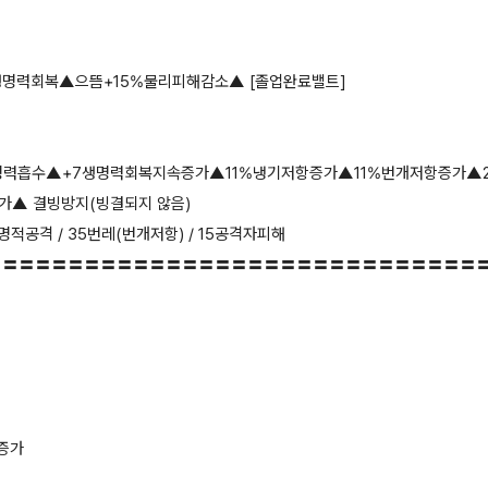
생명력회복▲으뜸+15%물리피해감소▲ [졸업완료밸트]
생명력흡수▲+7생명력회복지속증가▲11%냉기저항증가▲11%번개저항증가▲
증가▲ 결빙방지(빙결되지 않음)
적공격 / 35번레(번개저항) / 15공격자피해
〓〓〓〓〓〓〓〓〓〓〓〓〓〓〓〓〓〓〓〓〓〓〓〓〓〓〓〓〓〓
뻥증가