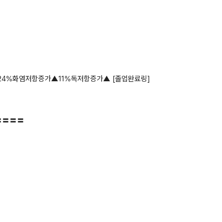
24%화염저항증가▲11%독저항증가▲ [졸업완료링]
〓〓〓〓