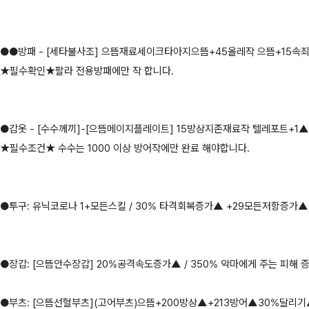
●●방패 - [세타불사조] 으뜸재료세이크타아지으뜸+45올레작 으뜸+15속
★필수확인★팔라 전용방패에만 작 합니다.
●갑옷 - [수수께끼]-[으뜸메이지플레이트] 15방상지존재료작 텔레포트+1▲
★필수조건★ 수수는 1000 이상 방어작에만 완료 해야합니다.
●투구: 유닉코로나 1+모든스킬 / 30% 타격회복증가▲ +29모든저항증가
●장갑: [으뜸안수장갑] 20%공격속도증가▲ / 350% 악마에게 주는 피해 
●부츠: [으뜸선혈부츠](고어부츠)으뜸+200방상▲+213방어▲30%달리기▲/