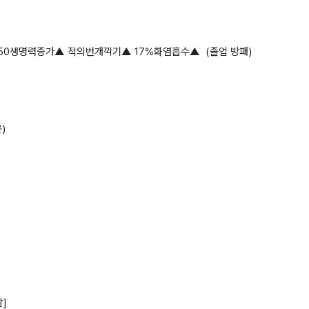
50생명력증가▲ 적의번개깍기▲ 17%화염흡수▲ (졸업 방패)
)
]