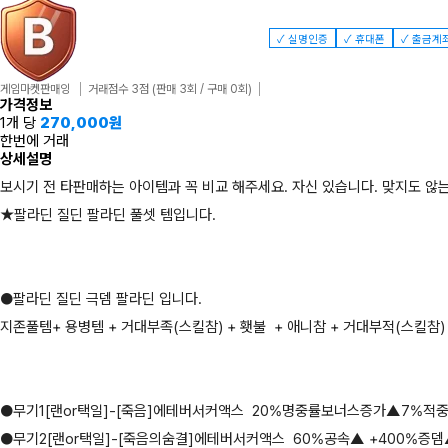
✓ 실명인증
✓ 휴대폰
✓ 출금계
게임마켓판매잉
거래점수 3점
(판매 3회 / 구매 0회)
가격정보
1개 당
270,000
원
한번에 거래
상세설명
보시기 전 타판매하는 아이템과 꼭 비교 해주세요. 자신 있습니다. 맞지도 않
★팔라딘 질딘 팔라딘 풀셋 템입니다.
●팔라딘 질딘 극뎀 팔라딘 입니다.
지존풀템+ 용병템 + 거대부족(스킬참) + 횃불 + 애니참 + 거대부적(스킬참) 
●무기1[랜or택일]-[죽음]에테버서커액스 20%명중률보너스증가▲7%
●무기2[랜or택일]-[죽음의숨결]에테버서커액스 60%공속▲ +400