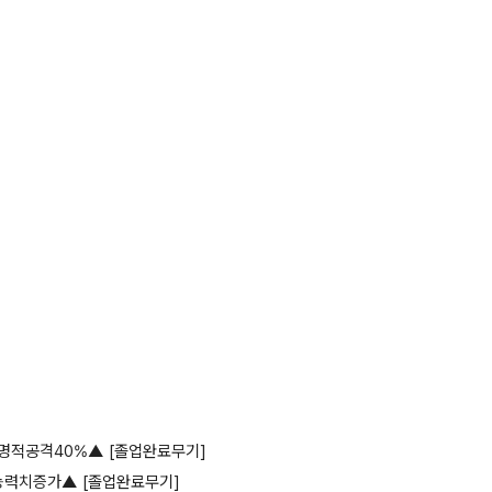
명적공격40%▲ [졸업완료무기]
능력치증가▲ [졸업완료무기]