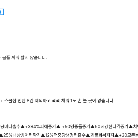
좌
는 물품 끼워 팔지 않습니다.
+ 스몰참 인벤 8칸 제외하고 꽉꽉 채워 1도 손 볼 곳이 없습니다.
적중당마나흡수▲+384%피해증가▲ +50명중률증가▲50%강한타격증가▲치
%증뎀▲25%대상방어력깍기▲12%적중당생명력흡수▲괴물회복저지▲+30모든