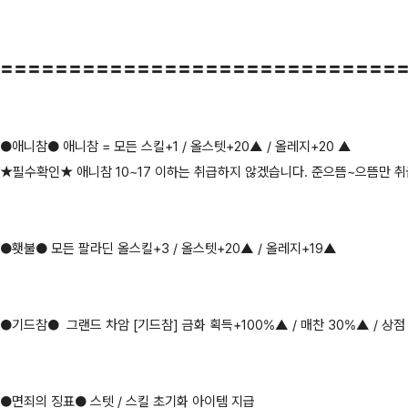
〓〓〓〓〓〓〓〓〓〓〓〓〓〓〓〓〓〓〓〓〓〓〓〓〓〓〓〓〓
●애니참● 애니참 = 모든 스킬+1 / 올스텟+20▲ / 올레지+20 ▲
★필수확인★ 애니참 10~17 이하는 취급하지 않겠습니다. 준으뜸~으뜸만 
●횃불● 모든 팔라딘 올스킬+3 / 올스텟+20▲ / 올레지+19▲
●기드참● 그랜드 차암 [기드참] 금화 획득+100%▲ / 매찬 30%▲ / 상점
●면죄의 징표● 스텟 / 스킬 초기화 아이템 지급