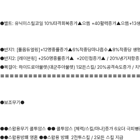
●밸트: 유닉미스릴코일 10%타격회복증가▲으뜸 +40활력증가▲으뜸+13
●반지1: [풀옵듀얼링]+12명중률증가▲6%적중당마나흡수▲8%적중당 
●반지2: [레이븐링] +250명중률증가▲ +20민첩증가▲ / 20%냉기저항
●목걸이: 하이드로아물렛(대군주아물렛) 1모든스킬/ 20%공격속도증가 / 치명
〓〓〓〓〓〓〓〓〓〓〓〓〓〓〓〓〓〓〓〓〓〓〓〓〓〓〓〓〓
●보조무기●
●●스왑용무기 콜투암스 ●● 콜투암스 [체력/스킬/마나]증가 6오더 극피
●●스왑용방패 영혼 ●●스왑용 방패 2전투스킬 / 2모든 스킬 지급