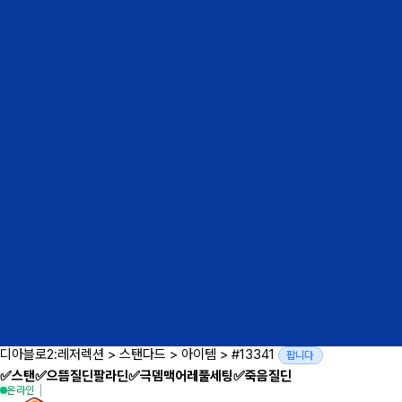
디아블로2:레저렉션
>
스탠다드
>
아이템
>
#13341
팝니다
✅스탠✅으뜸질딘팔라딘✅극뎀맥어레풀세팅✅죽음질딘
온라인