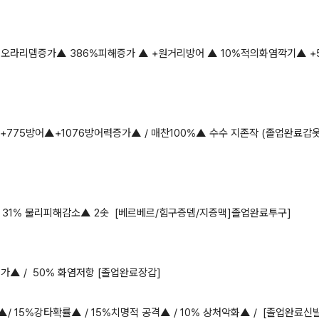
죄오라리뎀증가▲ 386%피해증가 ▲ +원거리방어 ▲ 10%적의화염깍기▲ +
+775방어▲+1076방어력증가▲ / 매찬100%▲ 수수 지존작 (졸업완료갑옷
▲ 31% 물리피해감소▲ 2솟 [베르베르/힘구증뎀/지증맥]졸업완료투구]
증가▲ / 50% 화염저항 [졸업완료장갑]
 15%강타확률▲ / 15%치명적 공격▲ / 10% 상처악화▲ / [졸업완료신발