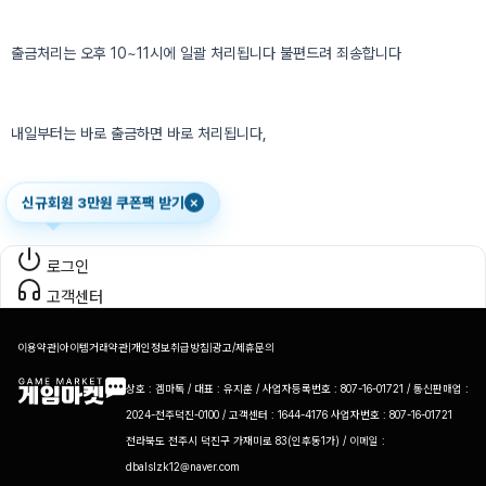
출금처리는 오후 10~11시에 일괄 처리됩니다 불편드려 죄송합니다
내일부터는 바로 출금하면 바로 처리됩니다,
신규회원 3만원 쿠폰팩 받기
×
로그인
고객센터
이용약관
|
아이템거래약관
|
개인정보취급방침
|
광고/제휴문의
상호 : 겜마톡 / 대표 : 유지훈 / 사업자등록번호 : 807-16-01721 / 통신판매업 :
2024-전주덕진-0100 / 고객센터 : 1644-4176 사업자번호 : 807-16-01721
전라북도 전주시 덕진구 가재미로 83(인후동1가) / 이메일 :
dbalslzk12@naver.com